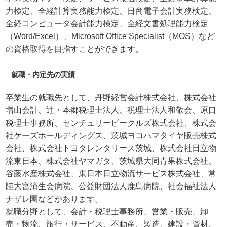
力検定、全経計算実務能力検定、日商電子会計実務検定、
全経コンピュータ会計能力検定、全経文書処理能力検定
（Word/Excel）、Microsoft Office Specialist（MOS）など
の資格取得を目指すことができます。
就職・内定先の実績
卒業生の就職先として、丹野経営会計株式会社、株式会社
増山会計、辻・本郷税理士法人、税理士法人和敬会、原口
税理士事務所、センチュリービークルズ株式会社、株式会
社ケーズホールディングス、茨城ヨコハマタイヤ販売株式
会社、株式会社トヨタレンタリース茨城、株式会社日立物
流東日本、株式会社ヤマガタ、茨城県大同青果株式会社、
谷藤水産株式会社、東日本日立物流サービス株式会社、常
陸大宮済生会病院、公益財団法人鹿島病院、社会福祉法人
ナザレ園などがあります。
就職分野として、会計・税理士事務所、営業・販売、卸
売・物流、旅行・サービス、不動産、製造、建設・資材、