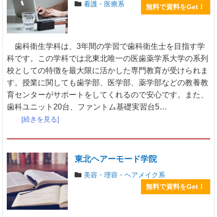
看護・医療系
無料で資料をGet！
歯科衛生学科は、3年間の学習で歯科衛生士を目指す学
科です。この学科では北東北唯一の医歯薬学系大学の系列
校としての特徴を最大限に活かした専門教育が受けられま
す。授業に関しても歯学部、医学部、薬学部などの教養教
育センターがサポートをしてくれるので安心です。また、
歯科ユニット20台、ファントム基礎実習台5…
[続きを見る]
東北ヘアーモード学院
美容・理容・ヘアメイク系
無料で資料をGet！