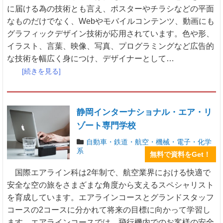
に届ける為の技術とも言え、ポスターやチラシなどの平面
なものだけでなく、Webやモバイルコンテンツ、動画にも
グラフィックデザイン技術が応用されています。色や形、
イラスト、言葉、映像、写真、プログラミングなど広告的
な技術を幅広く身につけ、デザイナーとして…
[続きを見る]
静岡インターナショナル・エア・リ
ゾート専門学校
自動車・鉄道・航空・機械・電子・化学
系
無料で資料をGet！
国際エアライン科は2年制で、航空業界における快適で
安全な空の旅をさまざまな角度から支えるスペシャリスト
を育成しています。エアラインコースとグランドスタッフ
コースの2コースに分かれて将来の目標に向かって学習し
ます。エアラインコースでは、飛行機内でのお客様の安全