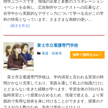
間学ぶコースです。地域の企業と多数のコラボレーション
イベントを企画し、広告制作やコンテストへの応募など、
在学中から実践的なデザイン力について学べる点がこの学
科の特長となっています。さまざまな画材の使い…
[続きを見る]
富士市立看護専門学校
看護・医療系
無料で資料をGet！
富士市立看護専門学校は、学内演習と言われる実習の時
間がかなり充実しており、実践を通して机上の知識だけに
とどまらない生きた経験が学べます。学習全体の3分の1を
臨時実習という授業が占めるため、現場で使える、より実
践的で有用な技術を身に付けることができます。授業のク
ラスが少人数のため、先生は学生一人ひとり…