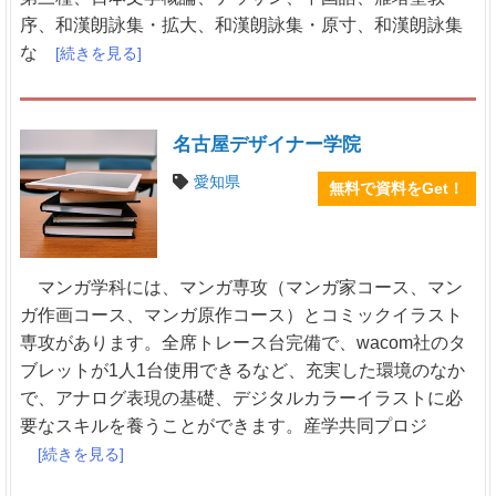
序、和漢朗詠集・拡大、和漢朗詠集・原寸、和漢朗詠集
な
[続きを見る]
名古屋デザイナー学院
愛知県
無料で資料をGet！
マンガ学科には、マンガ専攻（マンガ家コース、マン
ガ作画コース、マンガ原作コース）とコミックイラスト
専攻があります。全席トレース台完備で、wacom社のタ
ブレットが1人1台使用できるなど、充実した環境のなか
で、アナログ表現の基礎、デジタルカラーイラストに必
要なスキルを養うことができます。産学共同プロジ
[続きを見る]