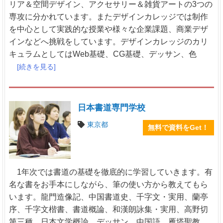
リア＆空間デザイン、アクセサリー＆雑貨アートの3つの
専攻に分かれています。またデザインカレッジでは制作
を中心として実践的な授業や様々な企業課題、商業デザ
インなどへ挑戦をしています。デザインカレッジのカリ
キュラムとしてはWeb基礎、CG基礎、デッサン、色
[続きを見る]
日本書道専門学校
東京都
無料で資料をGet！
1年次では書道の基礎を徹底的に学習していきます。有
名な書をお手本にしながら、筆の使い方から教えてもら
います。龍門造像記、中国書道史、千字文・実用、蘭亭
序、千字文楷書、書道概論、和漢朗詠集・実用、高野切
第三種、日本文学概論、デッサン、中国語、雁塔聖教