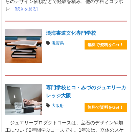
らのデザイン依頼などで経験を積み、他の学科とコラボ
レ
[続きを見る]
淡海書道文化専門学校
滋賀県
無料で資料をGet！
専門学校ヒコ・みづのジュエリーカ
レッジ大阪
大阪府
無料で資料をGet！
ジュエリープロダクトコースは、宝石のデザインや加
工について2年間学ぶコースです。1年次は、立体のスケ