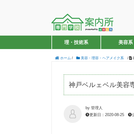
理・技術系
美容系
ホーム
/
美容・理容・ヘアメイク系
/
神戸ベルェベル美容
by 管理人
更新日：2020-08-25