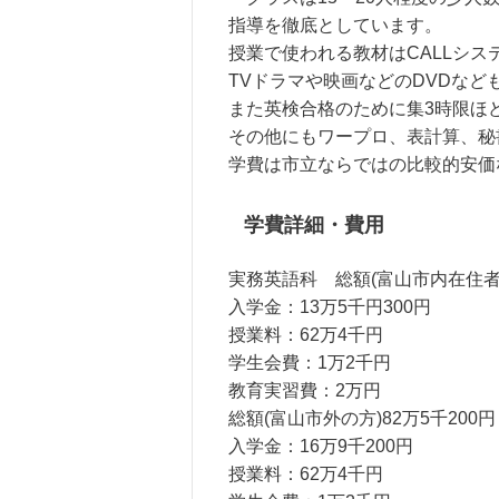
指導を徹底としています。
授業で使われる教材はCALLシス
TVドラマや映画などのDVDなど
また英検合格のために集3時限ほど
その他にもワープロ、表計算、秘
学費は市立ならではの比較的安価
学費詳細・費用
実務英語科 総額(富山市内在住者)
入学金：13万5千円300円
授業料：62万4千円
学生会費：1万2千円
教育実習費：2万円
総額(富山市外の方)82万5千200円
入学金：16万9千200円
授業料：62万4千円