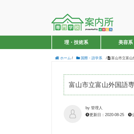
理・技術系
美容系
ホーム
/
国際・語学系
/
富山市立富山
富山市立富山外国語
by 管理人
更新日：2020-08-25