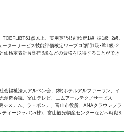
、TOEFLiBT61点以上、実用英語技能検定1級･準1級･2級、
ピューターサービス技能評価検定ワープロ部門1級･準1級･2
評価検定表計算部門3級などの資格を取得することができ
社会福祉法人アルペン会、(株)ホテルアルファーワン、イ
光創造会議、富山テレビ、エムアールテクノサービス
立産機システム、ラ・ポンテ、富山市役所、ANAクラウンプラ
ッティージャパン(株)、富山観光物産センターなどへ就職を