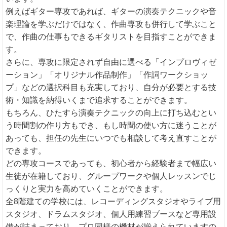
例えばギター専攻であれば、ギターの演奏テクニックや音
楽理論を学ぶだけではなく、作曲専攻も併行して学ぶこと
で、作曲の仕事もできるギタリストを目指すことができま
す。
さらに、専攻に限定されず自由に選べる「インプロヴィゼ
ーション」「オリジナル作品制作」「作詞ワークショッ
プ」などの選択科目も充実しており、自分が必要とする技
術・知識を納得いくまで追求することができます。
もちろん、ひたすら演奏テクニックの向上に打ち込むとい
う時間割の作り方もでき、もし時間の使い方に迷うことが
あっても、担任の先生にいつでも相談して考え直すことが
できます。
どの専攻コースであっても、初心者から経験者まで幅広い
生徒が在籍しており、グループワークや個人レッスンでじ
っくりと実力を高めていくことができます。
全8階建ての学校には、レコーディングスタジオやライブ用
スタジオ、ドラムスタジオ、個人用練習ブースなど専用設
備が詰まっており、プロ同様の機材が揃えられていますの