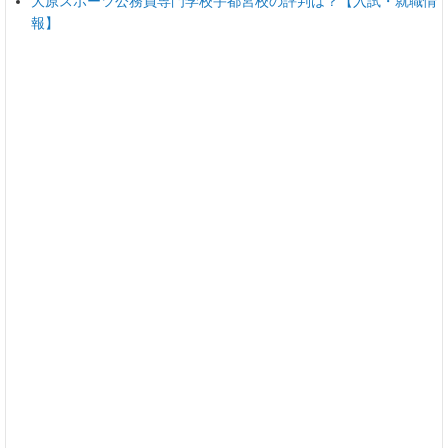
大原スポーツ公務員専門学校宇都宮校の評判は？【入試・就職情
報】