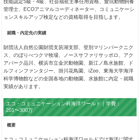
技能認定5級・4級、社会福祉主事任用資格、愛玩動物飼養
管理士、ECOアニマルコーディネーター、コミュニケーシ
ョンスキルアップ検定などの資格取得を目指します。
就職・内定先の実績
財団法人自然公園財団支笏湖支部、登別マリンパークニク
ス、のぼりべつクマ牧場、ノースサファリサッポロ、アク
アパーク品川、横浜市立金沢動物園、新江ノ島水族館、ド
ルフィンファンタジー、掛川花鳥園、iZoo、東海大学海洋
科学博物館などの全国各地の動物園、水族館に内定・就職
実績があります。
エコ・コミュニケーション科海洋ワールド｜学費：
201〜300万
概要
エコ・コミュニケーション科海洋ワールドでは海洋に関す