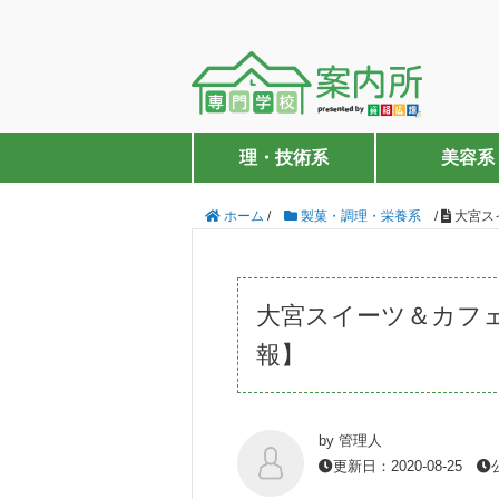
理・技術系
美容系
ホーム
/
製菓・調理・栄養系
/
大宮ス
大宮スイーツ＆カフ
報】
by 管理人
更新日：2020-08-25