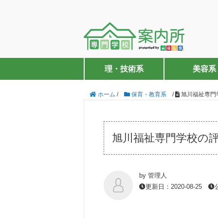
理・技術系
美容系
ホーム
/
保育・教育系
/
旭川福祉専門
旭川福祉専門学校の
by 管理人
更新日：2020-08-25