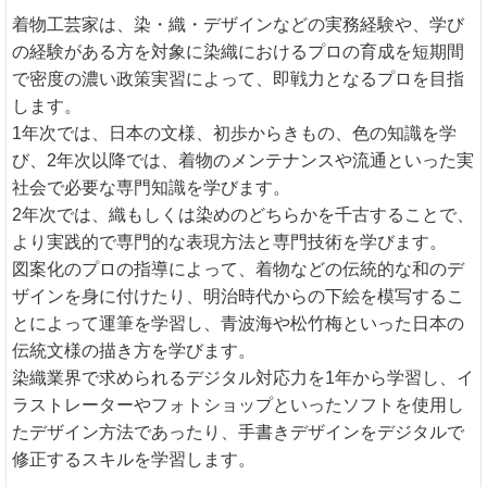
着物工芸家は、染・織・デザインなどの実務経験や、学び
の経験がある方を対象に染織におけるプロの育成を短期間
で密度の濃い政策実習によって、即戦力となるプロを目指
します。
1年次では、日本の文様、初歩からきもの、色の知識を学
び、2年次以降では、着物のメンテナンスや流通といった実
社会で必要な専門知識を学びます。
2年次では、織もしくは染めのどちらかを千古することで、
より実践的で専門的な表現方法と専門技術を学びます。
図案化のプロの指導によって、着物などの伝統的な和のデ
ザインを身に付けたり、明治時代からの下絵を模写するこ
とによって運筆を学習し、青波海や松竹梅といった日本の
伝統文様の描き方を学びます。
染織業界で求められるデジタル対応力を1年から学習し、イ
ラストレーターやフォトショップといったソフトを使用し
たデザイン方法であったり、手書きデザインをデジタルで
修正するスキルを学習します。