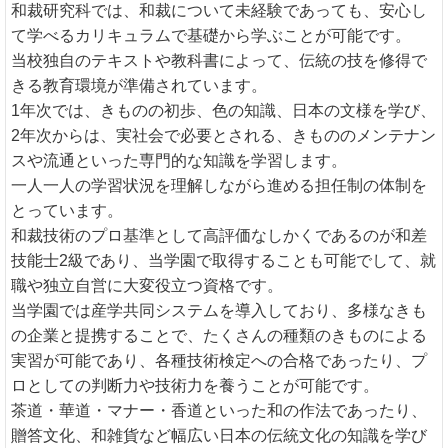
和裁研究科では、和裁について未経験であっても、安心し
て学べるカリキュラムで基礎から学ぶことが可能です。
当校独自のテキストや教科書によって、伝統の技を修得で
きる教育環境が準備されています。
1年次では、きものの初歩、色の知識、日本の文様を学び、
2年次からは、実社会で必要とされる、きもののメンテナン
スや流通といった専門的な知識を学習します。
一人一人の学習状況を理解しながら進める担任制の体制を
とっています。
和裁技術のプロ基準として高評価なしかくであるのが和差
技能士2級であり、当学園で取得することも可能でして、就
職や独立自営に大変役立つ資格です。
当学園では産学共同システムを導入しており、多様なきも
の企業と提携することで、たくさんの種類のきものによる
実習が可能であり、各種技術検定への合格であったり、プ
ロとしての判断力や技術力を養うことが可能です。
茶道・華道・マナー・香道といった和の作法であったり、
贈答文化、和雑貨など幅広い日本の伝統文化の知識を学び