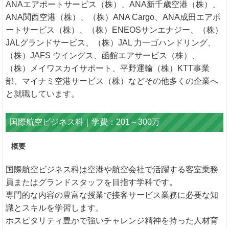
ANAエアポートサービス（株）、ANA新千歳空港（株）、
ANA関西空港（株）、（株）ANA Cargo、ANA成田エアポ
ートサービス（株）、（株）ENEOSサンエナジー、（株）
JALグランドサービス、（株）JAL 力一ゴハンドリング、
（株）JAFS ウイングス、函館エアサービス（株）、
（株）メイワスカイサポート、平野運輸（株）KTT事業
部、マイナミ空港サービス（株）などその他多くの企業へ
と就職しています。
国際航空ビジネス科｜学費：201～300万
概要
国際航空ビジネス科は空港や航空会社で活躍する客室乗務
員またはグランドスタッフを目指す学科です。
専門的な内容の豊富な授業で接客サービス業務に必要な知
識とスキルを学習します。
ホスピタリティ豊かで強いチャレンジ精神を持った人材育