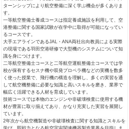
ターンシップにより航空整備に深く学ぶ機会が多くありま
す。
一等航空整備士養成コースは指定養成施設を利用して、空
港整備に関する国家試験が在学中に取得が可能になってい
るコースです。
大手エアラインであるJAL・ANA両社出向教員による実際
の現場である羽田空港研修で大型機のシステムについて知
識を身につけます。
二等航空整備士コースと二等航空運航整備士コースでは学
校が保有するセスナ機や双発プロペラ機などの実機を数多
く使った授業で、飛行機の構造を理解し、多くの実習を通
して航空機整備に必要な知識と高いスキルを磨き、業界で
幅広く活躍できる人材を育成しています。
技術コースでは本物のエンジンや非破壊検査に使用する機
材が豊富に取り揃えてあり、かなり充実した実習を展開し
ています。
2年次から航空機製造や非破壊検査に関する知識とスキルを
学び、即戦力となる航空宇宙関連機器製造業界を目指しま