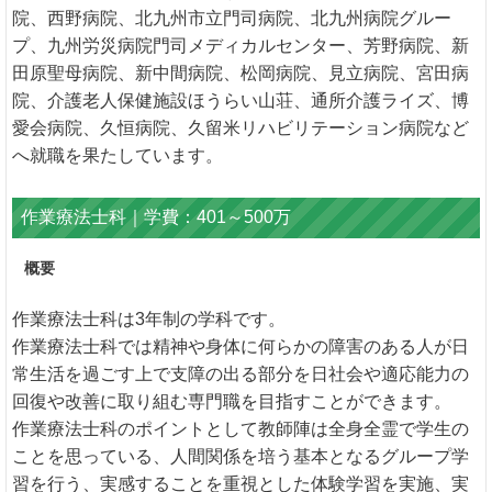
院、西野病院、北九州市立門司病院、北九州病院グルー
プ、九州労災病院門司メディカルセンター、芳野病院、新
田原聖母病院、新中間病院、松岡病院、見立病院、宮田病
院、介護老人保健施設ほうらい山荘、通所介護ライズ、博
愛会病院、久恒病院、久留米リハビリテーション病院など
へ就職を果たしています。
作業療法士科｜学費：401～500万
概要
作業療法士科は3年制の学科です。
作業療法士科では精神や身体に何らかの障害のある人が日
常生活を過ごす上で支障の出る部分を日社会や適応能力の
回復や改善に取り組む専門職を目指すことができます。
作業療法士科のポイントとして教師陣は全身全霊で学生の
ことを思っている、人間関係を培う基本となるグループ学
習を行う、実感することを重視とした体験学習を実施、実