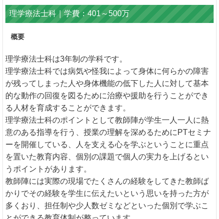
理学療法士科｜学費：401～500万
概要
理学療法士科は3年制の学科です。
理学療法士科では病気や怪我によって身体に何らかの障害
が残ってしまった人や身体機能の低下した人に対して基本
的な動作の回復を図るために治療や援助を行うことができ
る人材を育成することができます。
理学療法士科のポイントとして教師陣が学生一人一人に熱
意のある指導を行う、授業の理解を深めるためにPTセミナ
ーを開催している、人を支える心を学ぶということに重点
を置いた教育内容、個別の課題で個人の実力を上げるとい
うポイントがあります。
教師陣には実際の現場でたくさんの経験をしてきた教師ば
かりでその経験を学生に伝えたいという思いを持った方が
多くおり、担任制や少人数ゼミなどといった個別で学ぶこ
とができる教育体制が整っています。