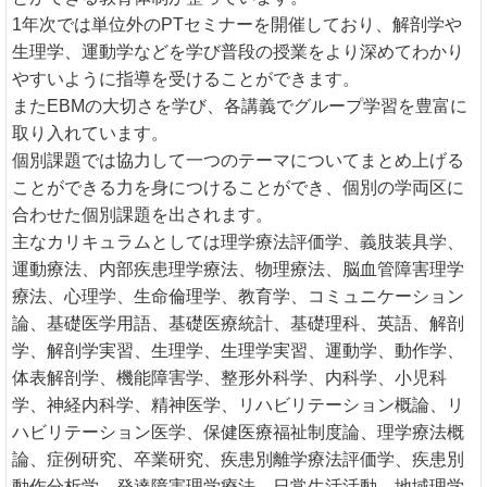
1年次では単位外のPTセミナーを開催しており、解剖学や
生理学、運動学などを学び普段の授業をより深めてわかり
やすいように指導を受けることができます。
またEBMの大切さを学び、各講義でグループ学習を豊富に
取り入れています。
個別課題では協力して一つのテーマについてまとめ上げる
ことができる力を身につけることができ、個別の学両区に
合わせた個別課題を出されます。
主なカリキュラムとしては理学療法評価学、義肢装具学、
運動療法、内部疾患理学療法、物理療法、脳血管障害理学
療法、心理学、生命倫理学、教育学、コミュニケーション
論、基礎医学用語、基礎医療統計、基礎理科、英語、解剖
学、解剖学実習、生理学、生理学実習、運動学、動作学、
体表解剖学、機能障害学、整形外科学、内科学、小児科
学、神経内科学、精神医学、リハビリテーション概論、リ
ハビリテーション医学、保健医療福祉制度論、理学療法概
論、症例研究、卒業研究、疾患別離学療法評価学、疾患別
動作分析学、発達障害理学療法、日常生活活動、地域理学