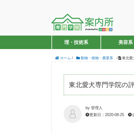
理・技術系
美容系
ホーム
/
動物・植物・農業系
/
東北愛
東北愛犬専門学院の
by 管理人
更新日：2020-08-25