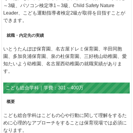
～3級、パソコン検定準1～3級、Child Safety Nature
Leader、こども運動指導者検定2級が取得を目指すことが
できます。
就職・内定先の実績
いとうたんぽぽ保育園、名古屋ドレミ保育園、半田同胞
園、多加良浦保育園、泉の杜保育園、三好桃山幼稚園、愛
知たいよう幼稚園、名古屋西幼稚園の就職実績がありま
す。
こども総合学科｜学費：301～400万
概要
こども総合学科はこどもの心や行動に関して理解をするた
めに心理的なアプローチをすることは保育現場では必須に
なります。