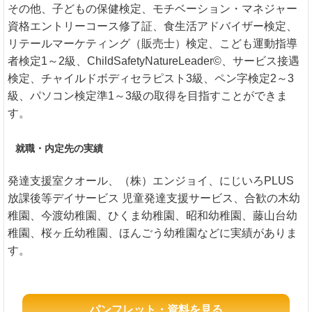
その他、子どもの保健検定、モチベーション・マネジャー
資格エントリーコース修了証、食生活アドバイザー検定、
リテールマーケティング（販売士）検定、こども運動指導
者検定1～2級、ChildSafetyNatureLeader©、サービス接遇
検定、チャイルドボディセラピスト3級、ペン字検定2～3
級、パソコン検定準1～3級の取得を目指すことができま
す。
就職・内定先の実績
発達支援室クオール、（株）エンジョイ、にじいろPLUS
放課後等デイサービス 児童発達支援サービス、合歓の木幼
稚園、今渡幼稚園、ひくま幼稚園、昭和幼稚園、藤山台幼
稚園、桜ヶ丘幼稚園、ほんごう幼稚園などに実績がありま
す。
パンフレット・資料を見る