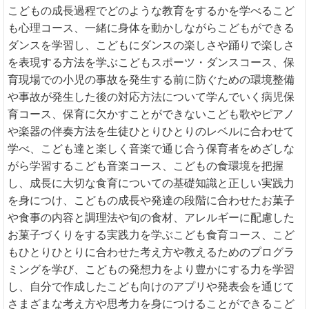
こどもの成長過程でどのような教育をするかを学べるこど
も心理コース、一緒に身体を動かしながらこどもができる
ダンスを学習し、こどもにダンスの楽しさや踊りで楽しさ
を表現する方法を学ぶこどもスポーツ・ダンスコース、保
育現場での小児の事故を発生する前に防ぐための環境整備
や事故が発生した後の対応方法について学んでいく病児保
育コース、保育に欠かすことができないこども歌やピアノ
や楽器の伴奏方法を生徒ひとりひとりのレベルに合わせて
学べ、こども達と楽しく音楽で通じ合う保育者をめざしな
がら学習するこども音楽コース、こどもの食環境を把握
し、成長に大切な食育についての基礎知識と正しい実践力
を身につけ、こどもの成長や発達の段階に合わせたお菓子
や食事の内容と調理法や旬の食材、アレルギーに配慮した
お菓子づくりをする実践力を学ぶこども食育コース、こど
もひとりひとりに合わせた考え方や教えるためのプログラ
ミングを学び、こどもの発想力をより豊かにする力を学習
し、自分で作成したこども向けのアプリや発表会を通じて
さまざまな考え方や思考力を身につけることができるこど