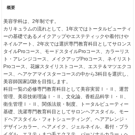
概要
美容学科は、2年制です。
カリキュラムの流れとして、1年次ではトータルビューティ
ーの基礎であるメイクアップやエステティックや着付けや
ネイルアート、2年次では選択専門教育科目としてサロンス
タイルProコース、モードスタイルProコース、カラーリス
ト・アレンジコース、メイクアップProコース、ネイリスト
Proコース、花嫁スタイリストコース、エステ＆マツエクコ
ース、ヘアケアマイスターコースの中から3科目を選択し、
美容師国家試験を目指します。
科目一覧の必修専門教育科目として美容実習Ⅰ・Ⅱ、運営
管理、美容技術理論Ⅰ・Ⅱ、文化論、香粧品科学Ⅰ・Ⅱ、
衛生管理Ⅰ・Ⅱ、関係法規・制度、トータルビューティー
基礎、洗濯専門教育科目としてサロンヘアスタイル、モー
ドヘアスタイル・フォトシューティング、ヘアアレンジ・
デザインカラー、ヘアメイク、ジェルネイル、着付・ブラ
イダル、エステ・まつ毛エクステ、パーソナルカラー・ヘ