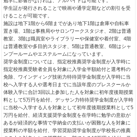
勉学に影響がなければ、アルバイトは可能です。
学生証が発行されることで映画や通学定期などの割引を受
けることが可能です。
施設は地下1階から6階までがあり地下1階は倉庫や自転車
置き場、1階は事務局やサロンワークスタジオ、2階は普通
教室、3階は職員室やライブラリーや保健室や着付室、4階
は普通教室や多目的スタジオ、5階は普通教室、6階はシャ
ンプールームやエステルームになっています。
奨学金制度については、指定校推薦奨学金制度が入学時に
指定校推薦受験者全員を対象に入学金半額給付と選考料の
免除、ワインディング技術力特待奨学金制度が入学時に当
校へ入学する人や選考日までに当該年度のプレスクールか
体験入学に合計3回以上参加した人を対象に初年度後期授業
料として5万円を給付、デッサン力特待奨学金制度が入学時
に当校へ入学する人を対象として初年度後期授業料として5
万円を給付、経済支援奨学金制度を在学時に勉学の意欲が
あるが経済的な事情で学納金の支払いが困難な人を対象に
授業料の半額を給付、学習奨励奨学金制度が学校長の推薦