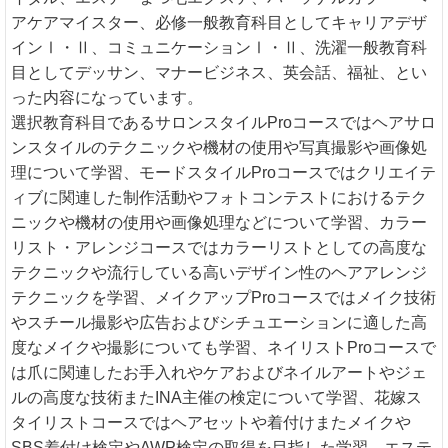
アケアマイスター、必修一般教育科目としてキャリアデザ
インⅠ・Ⅱ、コミュニケーションⅠ・Ⅱ、洗濯一般教育科
目としてデッサン、マナービジネス、英会話、福祉、とい
った内容になっています。
選択教育科目であるサロンスタイルProコースではヘアサロ
ンスタイルのテクニックや機材の使用や写真撮影や画像処
理について学習、モードスタイルProコースではクリエイテ
ィブに関連した制作活動やフォトコンテストにおけるテク
ニックや機材の使用や画像処理などについて学習、カラー
リスト・アレンジコースではカラーリストとしての高度な
テクニックや流行している高いデザイン性のヘアアレンジ
テクニックを学習、メイクアップProコースではメイク技術
やスチール撮影や広告およびシチュエーションに適した高
度なメイクや撮影についても学習、ネイリストProコースで
は爪に関連したお手入れやケアおよびネイルアートやジェ
ルの高度な技術またINA主催の検定について学習、花嫁ス
タイリストコースではヘアセットや着付けまたメイクや
SBS着付け検定やAWP検定の取得を目指した学習、エステ