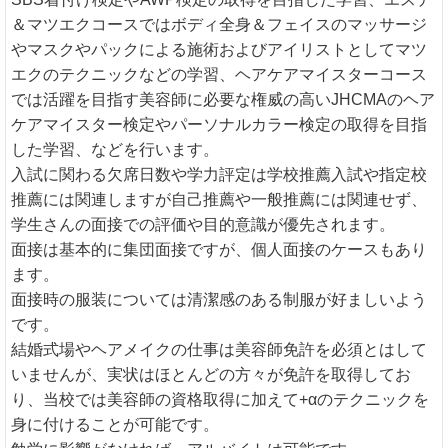
＆マツエクコースではボディ全身＆フェイスのマッサージ
やマスクやパックによる施術およびアイリストとしてマツ
エクのテクニックなどの学習、ヘアケアマイスターコース
では活躍を目指す美容師に必要な権威の高いJHCMAのヘア
ケアマイスター検定やパーソナルカラー検定の取得を目指
した学習、などを行います。
入試に関わる欠席日数や学力評定は学校推薦入試や指定校
推薦には関連しますが自己推薦や一般推薦には関連せず、
学生さんの面接での評価や目的意識が優先されます。
面接は基本的に集団面接ですが、個人面接のケースもあり
ます。
面接時の服装については清潔感のある制服が好ましいよう
です。
結婚式場やヘアメイクの仕事は美容師免許を必須とはして
いませんが、実状はほとんどの方々が免許を取得してお
り、当校では美容師の資格取得に加えて+αのテクニックを
身に付けることが可能です。