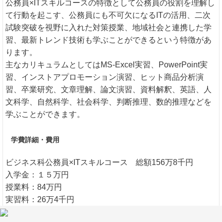
公務員×ITスキルコースの特徴として公務員の役割を理解し
て行動を起こす、公務員にも不可欠になるITの活用、二次
試験突破を視野に入れた対策授業、地域社会と連携した学
習、最新トレンド技術も学ぶことができるという特徴があ
ります。
主なカリキュラムとしてはMS-Excel実習、PowerPoint実
習、インストアプロモーション演習、ヒット商品分析演
習、卒業研究、文章理解、論文演習、資料解釈、英語、人
文科学、自然科学、社会科学、判断推理、数的推理などを
学ぶことができます。
学費詳細・費用
ビジネス科公務員×ITスキルコース 総額156万8千円
入学金：１５万円
授業料：84万円
実習料：26万4千円
施設費：21万2千円