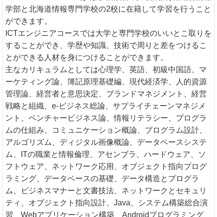
学部と北海道情報専門学校の2校に在籍して学習を行うこと
ができます。
ICTエンジニアコースでは大学と専門学校のいいとこ取りを
することができ、学歴や知識、技術で周りと差をつけるこ
とができる人材を身につけることができます。
主なカリキュラムとしては心理学、英語、初級中国語、マ
ーケティング論、簿記原理基礎編、現代経済学、人的資源
管理論、経営者と意思決定、ブランドマネジメント、経営
戦略と組織、e-ビジネス総論、サプライチェーンマネジメ
ント、ベンチャービジネス論、情報リテラシー、プログラ
ムの仕組み、コミュニケーション概論、プログラム設計、
アルゴリズム、ディジタル画像概論、データベースシステ
ム、ITの職業と情報倫理、アセンブラ、ハードウェア、ソ
フトウェア、ネットワーク応用、オブジェクト指向プログ
ラミング、データベースの基礎、データ構造とプログラ
ム、ビジネスマナーと文書技法、ネットワークとセキュリ
ティ、オブジェクト指向設計、Java、システム構築総合演
習、Webアプリケーション構築、Androidプログラミング、