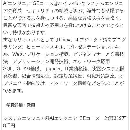
AIエンジニア･SEコースはハイレベルなシステムエンジニ
アの育成、セキュリティの領域も学ぶ、海外でも活躍する
ことができる力を身につける、高度な資格取得を目指す、
豊富な実習で技術力や応用力を身につけることができると
いう特徴があります。
主なカリキュラムとしてはLinux、オブジェクト指向プログ
ラミング、ヒューマンスキル、プレゼンテーションスキ
ル、Webアプリケーション構築、ビジネスマナーと文書技
法、アプリケーション開発技術、ネットワーク応用、
SQL、SEA/J基礎、ｊquery、IT業務概論、実践システム開
発演習、総合情報処理、認定対策講座、就職対策講座、オ
ブジェクト指向設計、ネットワーク構築などを学ぶことが
できます。
学費詳細・費用
システムエンジニア科AIエンジニア･SEコース 総額319万
8千円