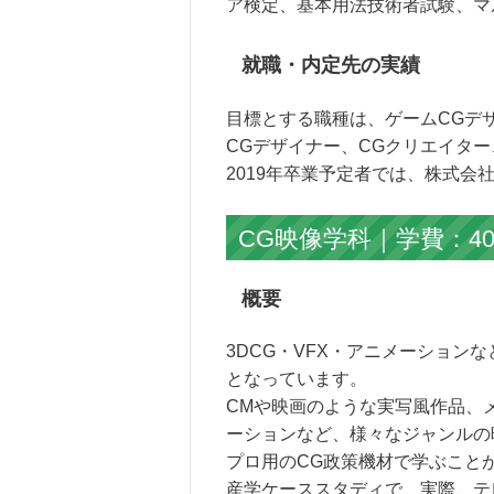
ア検定、基本用法技術者試験、マ
就職・内定先の実績
目標とする職種は、ゲームCGデ
CGデザイナー、CGクリエイター
2019年卒業予定者では、株式
CG映像学科｜学費：40
概要
3DCG・VFX・アニメーション
となっています。
CMや映画のような実写風作品、
ーションなど、様々なジャンルの
プロ用のCG政策機材で学ぶこと
産学ケーススタディで、実際、テ