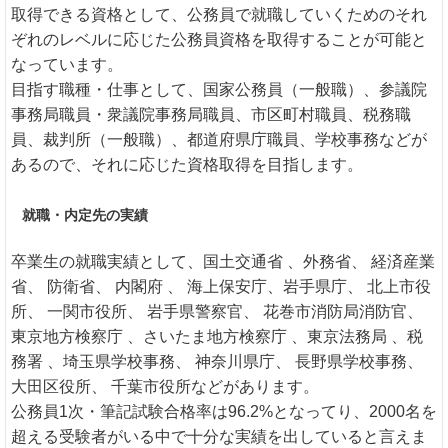
取得できる資格として、公務員で就職していくためのそれ
ぞれのレベルに応じた公務員資格を取得することが可能と
なっています。
目指す職種・仕事として、国家公務員（一般職）、参議院
事務局職員・衆議院事務局職員、市区町村職員、税務職
員、裁判所（一般職）、都道府県庁職員、学校事務などが
あるので、それに応じた資格取得を目指します。
就職・内定先の実績
卒業生の就職実績として、国土交通省 、外務省、 経済産業
省、 防衛省、 内閣府 、 海上保安庁、岩手県庁、 北上市役
所、 一関市役所、 岩手県警察官、 花巻市消防局消防官、
東京地方検察庁 、さいたま地方検察庁 、東京法務局 、税
務署 、埼玉県学校事務、 神奈川県庁、 長野県学校事務、
大田区役所、 千葉市役所などがあります。
公務員1次・筆記試験合格率は96.2%となってり、2000名を
超える受験者がいる中で十分な実績を出していると言えま