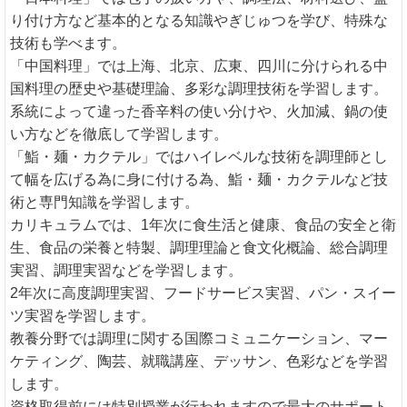
り付け方など基本的となる知識やぎじゅつを学び、特殊な
技術も学べます。
「中国料理」では上海、北京、広東、四川に分けられる中
国料理の歴史や基礎理論、多彩な調理技術を学習します。
系統によって違った香辛料の使い分けや、火加減、鍋の使
い方などを徹底して学習します。
「鮨・麺・カクテル」ではハイレベルな技術を調理師とし
て幅を広げる為に身に付ける為、鮨・麺・カクテルなど技
術と専門知識を学習します。
カリキュラムでは、1年次に食生活と健康、食品の安全と衛
生、食品の栄養と特製、調理理論と食文化概論、総合調理
実習、調理実習などを学習します。
2年次に高度調理実習、フードサービス実習、パン・スイー
ツ実習を学習します。
教養分野では調理に関する国際コミュニケーション、マー
ケティング、陶芸、就職講座、デッサン、色彩などを学習
します。
資格取得前には特別授業が行われますので最大のサポート