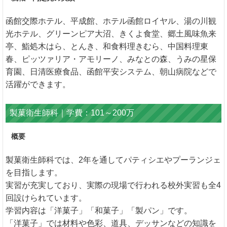
函館交際ホテル、平成館、ホテル函館ロイヤル、湯の川観
光ホテル、グリーンピア大沼、きくよ食堂、郷土風味魚来
亭、鮨処木はら、とんき、和食料理きむら、中国料理東
春、ピッツァリア・アモリーノ、みなとの森、うみの星保
育園、日清医療食品、函館平安システム、朝山病院などで
活躍ができます。
製菓衛生師科｜学費：101～200万
概要
製菓衛生師科では、2年を通してパティシエやプーランジェ
を目指します。
実習が充実しており、実際の現場で行われる校外実習も全4
回設けられています。
学習内容は「洋菓子」「和菓子」「製パン」です。
「洋菓子」では材料や色彩、道具、デッサンなどの知識を