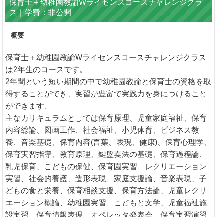
保育士＋幼稚園教諭Wライセンスコースチャレンジクラ
ス｜学費：非公開
概要
保育士＋幼稚園教諭Wライセンスコースチャレンジクラス
は2年生のコースです。
2年間という短い期間の中で幼稚園教諭と保育士の資格を取
得することができ、実習が豊富で実践力を身につけること
ができます。
主なカリキュラムとしては保育原理、児童家庭福祉、保育
内容総論、図画工作、社会福祉、小児体育、ビジネス教
養、音楽基礎、保育内容(言葉、表現、健康)、保育心理学、
保育実習指導、教育原理、鍵盤奏法の基礎、保育過程論、
乳児保育、こどもの保健、保育園実習、レクリエーション
実習、社会的養護、造形表現、家庭支援論、音楽表現、子
どもの食と栄養、保育相談支援、保育方法論、児童レクリ
エーション概論、幼稚園実習、こどもと文学、児童福祉施
設実習、保育情報表現、オペレッタ発表会、保育実習演習