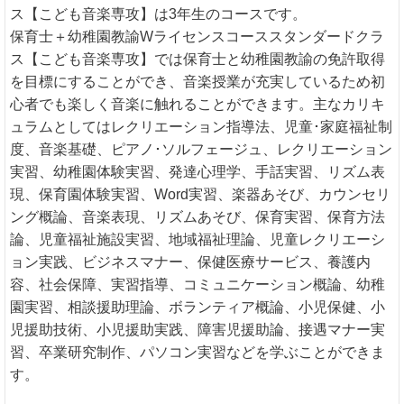
ス【こども音楽専攻】は3年生のコースです。
保育士＋幼稚園教諭Wライセンスコーススタンダードクラ
ス【こども音楽専攻】では保育士と幼稚園教諭の免許取得
を目標にすることができ、音楽授業が充実しているため初
心者でも楽しく音楽に触れることができます。主なカリキ
ュラムとしてはレクリエーション指導法、児童･家庭福祉制
度、音楽基礎、ピアノ･ソルフェージュ、レクリエーション
実習、幼稚園体験実習、発達心理学、手話実習、リズム表
現、保育園体験実習、Word実習、楽器あそび、カウンセリ
ング概論、音楽表現、リズムあそび、保育実習、保育方法
論、児童福祉施設実習、地域福祉理論、児童レクリエーシ
ョン実践、ビジネスマナー、保健医療サービス、養護内
容、社会保障、実習指導、コミュニケーション概論、幼稚
園実習、相談援助理論、ボランティア概論、小児保健、小
児援助技術、小児援助実践、障害児援助論、接遇マナー実
習、卒業研究制作、パソコン実習などを学ぶことができま
す。