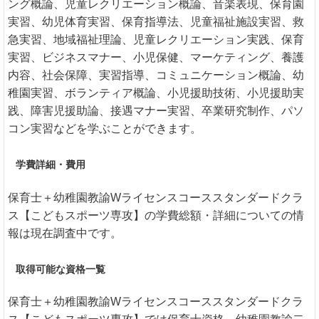
ング概論、児童レクリエーション概論、音楽表現、保育園
実習、幼児体育実習、保育指導法、児童福祉施設実習、救
急実習、地域福祉理論、児童レクリエーション実践、保育
実習、ビジネスマナー、小児保健、マーケティング、養護
内容、社会保障、実習指導、コミュニケーション概論、幼
稚園実習、ボランティア概論、小児援助技術、小児援助実
践、障害児援助論、接遇マナー実習、卒業研究制作、パソ
コン実習などを学ぶことができます。
学費詳細・費用
保育士＋幼稚園教諭Wライセンスコーススタンダードクラ
ス【こどもスポーツ専攻】の学費総額・詳細についての情
報は現在調査中です。
取得可能な資格一覧
保育士＋幼稚園教諭Wライセンスコーススタンダードクラ