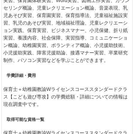
実習、保育園体験実習、Word実習、図画工作実習、カウン
セリング概論、児童レクリエーション概論、音楽表現、乳
児あそび実習、保育園実習、保育指導法、児童福祉施設実
習、乳児のあそび実習、地域福祉理論、児童レクリエーシ
ョン実践、保育実習、ビジネスマナー、小児保健、折り紙
実習、養護内容、社会保障、実習指導、コミュニケーショ
ン概論、幼稚園実習、ボランティア概論、小児援助技術、
小児援助実践、障害児援助論、接遇マナー実習、卒業研究
制作、パソコン実習などを学ぶことができます。
学費詳細・費用
保育士＋幼稚園教諭Wライセンスコーススタンダードクラ
ス【こども遊び専攻】の学費総額・詳細についての情報は
現在調査中です。
取得可能な資格一覧
保育士＋幼稚園教諭Wライセンスコーススタンダードクラ