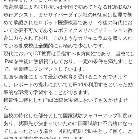
教育現場による取り扱いは全国で初めてとなるHONDAの
歩行アシスト、またサイバーダイン社のHAL@は世界で初
めて承認されたロボット医療機器であり、今後の時代にお
いて必要不可欠であるロボティクスリハビリテーション教
育に力を入れており、このようなカリキュラムを取り入れ
ている養成校は全国的にも極めて少ないです。
現代においてICT教育は目指すべき方向性であり、当校では
iPadを生徒に無償貸与しており、一定の条件を満たすこと
で、卒業時にプレゼントしています。
動画や画像によって最新の教育を受けることができます
し、レポートの提出においてもiPadを利用するといった効
率的な環境で学習することができます。
携帯性に特化したiPadは臨床実習においても欠かせませ
ん。
当校の特化した部分として国家試験フォローアップ制度が
あり、就職先が決まっていたのに国家試験に不合格になっ
てしまったという場合、可能な範囲で助手として働くこと
ができる就職先の紹介をしています。