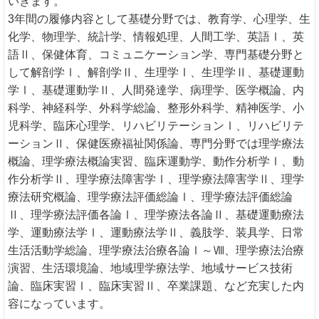
いきます。
3年間の履修内容として基礎分野では、教育学、心理学、生
化学、物理学、統計学、情報処理、人間工学、英語Ⅰ、英
語Ⅱ、保健体育、コミュニケーション学、専門基礎分野と
して解剖学Ⅰ、解剖学Ⅱ、生理学Ⅰ、生理学Ⅱ、基礎運動
学Ⅰ、基礎運動学Ⅱ、人間発達学、病理学、医学概論、内
科学、神経科学、外科学総論、整形外科学、精神医学、小
児科学、臨床心理学、リハビリテーションⅠ、リハビリテ
ーションⅡ、保健医療福祉関係論、専門分野では理学療法
概論、理学療法概論実習、臨床運動学、動作分析学Ⅰ、動
作分析学Ⅱ、理学療法障害学Ⅰ、理学療法障害学Ⅱ、理学
療法研究概論、理学療法評価総論Ⅰ、理学療法評価総論
Ⅱ、理学療法評価各論Ⅰ、理学療法各論Ⅱ、基礎運動療法
学、運動療法学Ⅰ、運動療法学Ⅱ、義肢学、装具学、日常
生活活動学総論、理学療法治療各論Ⅰ～Ⅷ、理学療法治療
演習、生活環境論、地域理学療法学、地域サービス技術
論、臨床実習Ⅰ、臨床実習Ⅱ、卒業課題、など充実した内
容になっています。