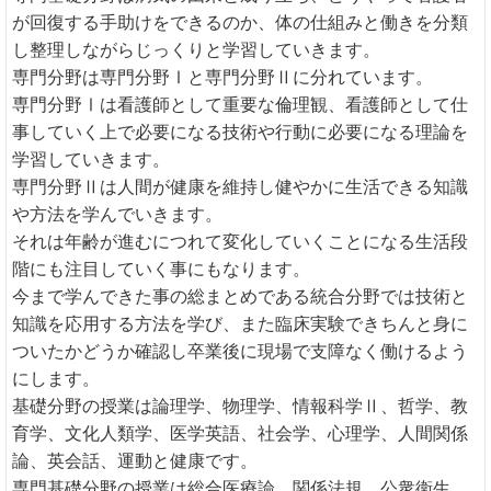
が回復する手助けをできるのか、体の仕組みと働きを分類
し整理しながらじっくりと学習していきます。
専門分野は専門分野Ⅰと専門分野Ⅱに分れています。
専門分野Ⅰは看護師として重要な倫理観、看護師として仕
事していく上で必要になる技術や行動に必要になる理論を
学習していきます。
専門分野Ⅱは人間が健康を維持し健やかに生活できる知識
や方法を学んでいきます。
それは年齢が進むにつれて変化していくことになる生活段
階にも注目していく事にもなります。
今まで学んできた事の総まとめである統合分野では技術と
知識を応用する方法を学び、また臨床実験できちんと身に
ついたかどうか確認し卒業後に現場で支障なく働けるよう
にします。
基礎分野の授業は論理学、物理学、情報科学Ⅱ、哲学、教
育学、文化人類学、医学英語、社会学、心理学、人間関係
論、英会話、運動と健康です。
専門基礎分野の授業は総合医療論、関係法規、公衆衛生