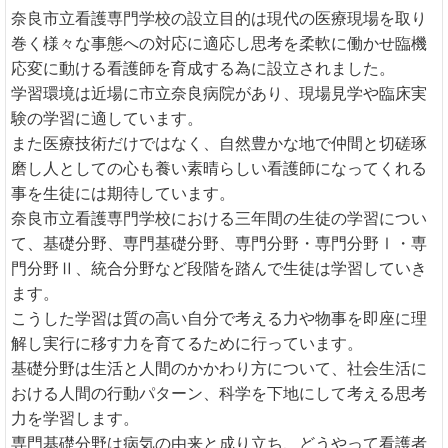
奈良市立看護専門学校の設立目的は現代の医療現場を取り
巻く様々な事態への対応に適応し思考を柔軟に働かせ臨機
応変に動ける看護師を育成する為に設立されました。
学習環境は近場に市立奈良病院があり、現場見学や臨床実
験の学習に適しています。
また医療技術だけではなく、自然豊かな地で仲間と切磋琢
磨し人としての心も養い素晴らしい看護師になってくれる
事を生徒には期待しています。
奈良市立看護専門学校における三年間の生徒の学習につい
て、基礎分野、専門基礎分野、専門分野・専門分野Ⅰ・専
門分野Ⅱ、統合分野など段階を踏んで生徒は学習していき
ます。
こうした学習は質の高い自分で考える力や物事を即座に理
解し実行に移す力を育てるために行っています。
基礎分野は生活と人間のかかわり方について、社会生活に
おける人間の行動パターン、科学を下地にして考える思考
力を学習します。
専門基礎分野は病気の由来と成り立ち、どうやって看護者