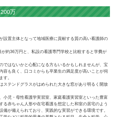
200万
が設置主体となって地域医療に貢献する質の高い看護師の
料が約36万円と、私設の看護専門学校と比較すると学費が
のではないかと心配になる方もいるかもしれませんが、宝
内容も良く、口コミからも卒業生の満足度が高いことが伺
ます。
はステンドグラスがはめられた大きな窓があり明るく開放
、小児・母性看護学実習室、家庭看護実習室といった豊富
する赤ちゃん人形や在宅看護を想定した和室の居宅のよう
設備が備えられており、実践的な実習ができる環境です。
工学などに科学的思考の基盤となる科目、生命と科学、心