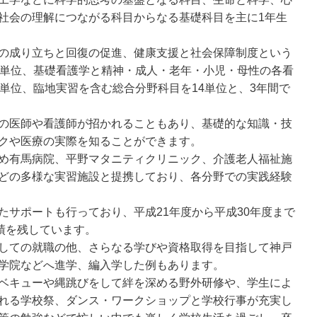
社会の理解につながる科目からなる基礎科目を主に1年生
の成り立ちと回復の促進、健康支援と社会保障制度という
1単位、基礎看護学と精神・成人・老年・小児・母性の各看
単位、臨地実習を含む総合分野科目を14単位と、3年間で
の医師や看護師が招かれることもあり、基礎的な知識・技
クや医療の実際を知ることができます。
め有馬病院、平野マタニティクリニック、介護老人福祉施
どの多様な実習施設と提携しており、各分野での実践経験
たサポートも行っており、平成21年度から平成30年度まで
績を残しています。
しての就職の他、さらなる学びや資格取得を目指して神戸
学院などへ進学、編入学した例もあります。
ベキューや縄跳びをして絆を深める野外研修や、学生によ
れる学校祭、ダンス・ワークショップと学校行事が充実し