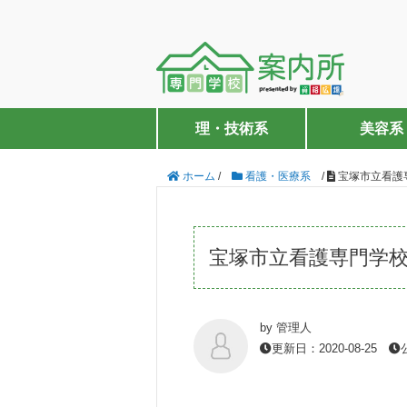
理・技術系
美容系
ホーム
/
看護・医療系
/
宝塚市立看護
宝塚市立看護専門学
by 管理人
更新日：2020-08-25