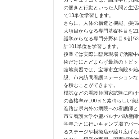
の働きと行動といった人間と生活
で13単位学習します。
さらに、人体の構造と機能、疾病
大項目からなる専門基礎科目を2
護学からなる専門分野科目を計53
計101単位を学習します。
授業では実際に臨床現場で活躍中
術だけにとどまらず最新のトピッ
臨地実習では、宝塚市立病院を始
設、市内訪問看護ステーションな
を積むことができます。
模試などの看護師国家試験に向け
の合格率が100％と素晴らしい実
進路は県内外の病院への看護師と
市立看護大学や聖バルナバ助産師
学年ごとに行いキャンプ場でバー
るステージや模擬店が繰り広げら