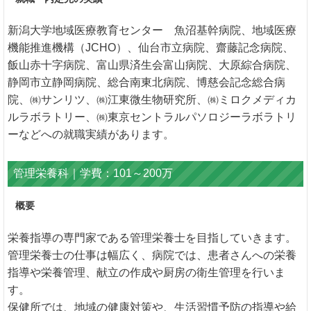
新潟大学地域医療教育センター 魚沼基幹病院、地域医療
機能推進機構（JCHO）、仙台市立病院、齋藤記念病院、
飯山赤十字病院、富山県済生会富山病院、大原綜合病院、
静岡市立静岡病院、総合南東北病院、博慈会記念総合病
院、㈱サンリツ、㈱江東微生物研究所、㈱ミロクメディカ
ルラボラトリー、㈱東京セントラルパソロジーラボラトリ
ーなどへの就職実績があります。
管理栄養科｜学費：101～200万
概要
栄養指導の専門家である管理栄養士を目指していきます。
管理栄養士の仕事は幅広く、病院では、患者さんへの栄養
指導や栄養管理、献立の作成や厨房の衛生管理を行いま
す。
保健所では、地域の健康対策や、生活習慣予防の指導や給