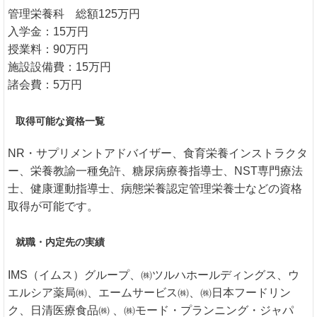
管理栄養科 総額125万円
入学金：15万円
授業料：90万円
施設設備費：15万円
諸会費：5万円
取得可能な資格一覧
NR・サプリメントアドバイザー、食育栄養インストラクタ
ー、栄養教諭一種免許、糖尿病療養指導士、NST専門療法
士、健康運動指導士、病態栄養認定管理栄養士などの資格
取得が可能です。
就職・内定先の実績
IMS（イムス）グループ、㈱ツルハホールディングス、ウ
エルシア薬局㈱、エームサービス㈱、㈱日本フードリン
ク、日清医療食品㈱ 、㈱モード・プランニング・ジャパ