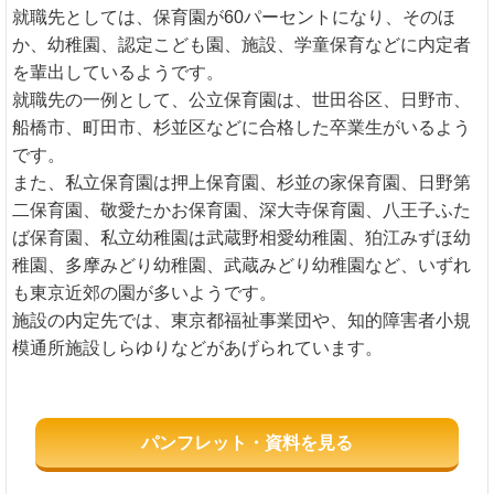
就職先としては、保育園が60パーセントになり、そのほ
か、幼稚園、認定こども園、施設、学童保育などに内定者
を輩出しているようです。
就職先の一例として、公立保育園は、世田谷区、日野市、
船橋市、町田市、杉並区などに合格した卒業生がいるよう
です。
また、私立保育園は押上保育園、杉並の家保育園、日野第
二保育園、敬愛たかお保育園、深大寺保育園、八王子ふた
ば保育園、私立幼稚園は武蔵野相愛幼稚園、狛江みずほ幼
稚園、多摩みどり幼稚園、武蔵みどり幼稚園など、いずれ
も東京近郊の園が多いようです。
施設の内定先では、東京都福祉事業団や、知的障害者小規
模通所施設しらゆりなどがあげられています。
パンフレット・資料を見る