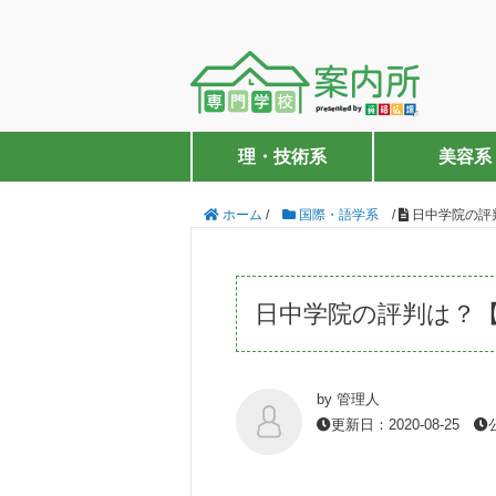
理・技術系
美容系
ホーム
/
国際・語学系
/
日中学院の評
日中学院の評判は？
by 管理人
更新日：2020-08-25