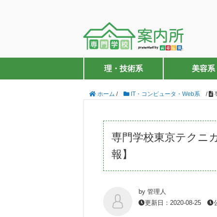
理・技術系
美容系
ホーム
/
IT・コンピュータ・Web系
/
専門学校東京テクニ
報】
by 管理人
更新日：2020-08-25