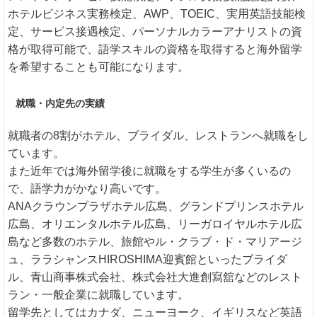
ホテルビジネス実務検定、AWP、TOEIC、実用英語技能検
定、サービス接遇検定、パーソナルカラーアナリストの資
格が取得可能で、語学スキルの資格を取得すると海外留学
を希望することも可能になります。
就職・内定先の実績
就職者の8割がホテル、ブライダル、レストランへ就職をし
ています。
また近年では海外留学後に就職をする学生が多くいるの
で、語学力がかなり高いです。
ANAクラウンプラザホテル広島、グランドプリンスホテル
広島、オリエンタルホテル広島、リーガロイヤルホテル広
島など多数のホテル、旅館やル・クラブ・ド・マリアージ
ュ、ララシャンスHIROSHIMA迎賓館といったブライダ
ル、青山商事株式会社、株式会社大進創寫舘などのレスト
ラン・一般企業に就職しています。
留学先としてはカナダ、ニューヨーク、イギリスなど英語