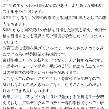
2年生後半から10ヶ月臨床実習があり、より高度な知識や
スキルを身につけます。
3年生になると、実際の現場である病院で即戦力としての能
力を磨きます。
3年生からは国家資格の合格を目指した講義も増え、全員合
格を目指すとても意識の高い環境で学習したい方にはいい
でしょう。
教育理念に優和を掲げているので、やさしさのチカラを身
につける為の特別授業が特徴的です。
歯科衛生士としての技能だけでなく、人と接する為のマナ
ー講座やビューティ講座、手話や英語、他にも広島ならで
はの平和学の授業といった特色があります。
女性ならではの美しさややさしさを重視する学校なので、
身だしなみも自然ときれいになり、患者さんへも心地よい
対応のできる人になれます。
近年、スキルアップの為に海外で勉強する歯科衛生士が増
えており、広島デンタルアカデミー専門学校ではハワイ研
修旅行を通じて現地の教育機関での研修や地元の病院見学