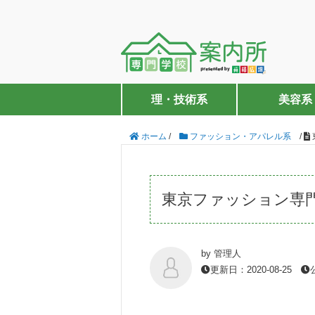
理・技術系
美容系
ホーム
/
ファッション・アパレル系
/
東京ファッション専
by 管理人
更新日：2020-08-25