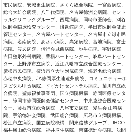
市民病院、安城更生病院、さくら総合病院、一宮西病院、
総合大雄会病院、八千代病院、名古屋徳洲会病院、セント
ラルクリニックグループ、西尾病院、岡崎市医師会、刈谷
医師会臨床検査センター、済衆館病院、半田市医師会健康
管理センター、名古屋ハートセンター、名古屋市立緑市民
病院、名南病院、あさい病院、高須病院、宮地病院、富士
病院、渡辺病院、偕行会城西病院、弥生病院、宇野病院、
吉田整形外科病院、豊橋ハートセンター、岐阜ハートセン
ター、上野原市立病院、近江八幡市立総合医療センター、
彦根市民病院、横浜市立大学附属病院、海老名総合病院、
赤穂中央病院、JA静岡厚生連遠州病院、コミュニティーホ
スピタル甲賀病院、すずかけセントラル病院、菊川市立総
合病院、聖隷福祉事業団、国立病院機構 静岡医療センタ
ー、静岡市静岡医師会健診センター、中東遠総合医療セン
ター、藤枝市立総合病院、八尾市立病院、愛生会 山科病
院、宇治徳洲会病院、武田総合病院、広島市立病院機構、
松江市立病院、国立病院機構 関東信越グループ、JHCO
福井勝山総合病院、福井厚生病院、南部徳洲会病院、浅間