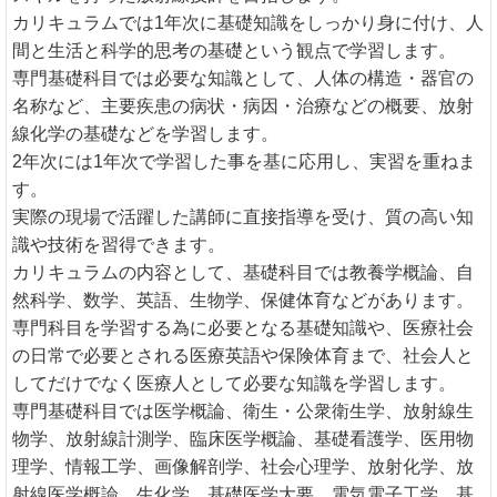
カリキュラムでは1年次に基礎知識をしっかり身に付け、人
間と生活と科学的思考の基礎という観点で学習します。
専門基礎科目では必要な知識として、人体の構造・器官の
名称など、主要疾患の病状・病因・治療などの概要、放射
線化学の基礎などを学習します。
2年次には1年次で学習した事を基に応用し、実習を重ねま
す。
実際の現場で活躍した講師に直接指導を受け、質の高い知
識や技術を習得できます。
カリキュラムの内容として、基礎科目では教養学概論、自
然科学、数学、英語、生物学、保健体育などがあります。
専門科目を学習する為に必要となる基礎知識や、医療社会
の日常で必要とされる医療英語や保険体育まで、社会人と
してだけでなく医療人として必要な知識を学習します。
専門基礎科目では医学概論、衛生・公衆衛生学、放射線生
物学、放射線計測学、臨床医学概論、基礎看護学、医用物
理学、情報工学、画像解剖学、社会心理学、放射化学、放
射線医学概論、生化学、基礎医学大要、電気電子工学、基