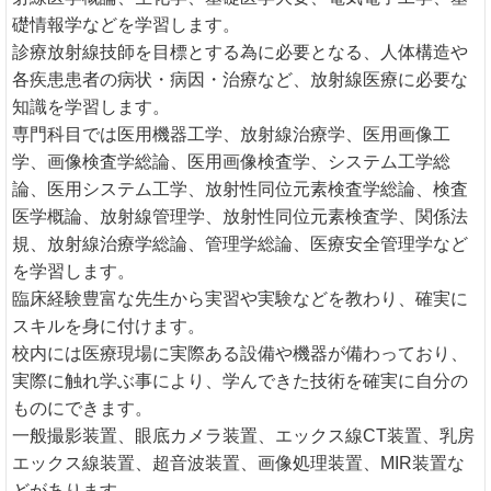
礎情報学などを学習します。
診療放射線技師を目標とする為に必要となる、人体構造や
各疾患患者の病状・病因・治療など、放射線医療に必要な
知識を学習します。
専門科目では医用機器工学、放射線治療学、医用画像工
学、画像検査学総論、医用画像検査学、システム工学総
論、医用システム工学、放射性同位元素検査学総論、検査
医学概論、放射線管理学、放射性同位元素検査学、関係法
規、放射線治療学総論、管理学総論、医療安全管理学など
を学習します。
臨床経験豊富な先生から実習や実験などを教わり、確実に
スキルを身に付けます。
校内には医療現場に実際ある設備や機器が備わっており、
実際に触れ学ぶ事により、学んできた技術を確実に自分の
ものにできます。
一般撮影装置、眼底カメラ装置、エックス線CT装置、乳房
エックス線装置、超音波装置、画像処理装置、MIR装置な
どがあります。