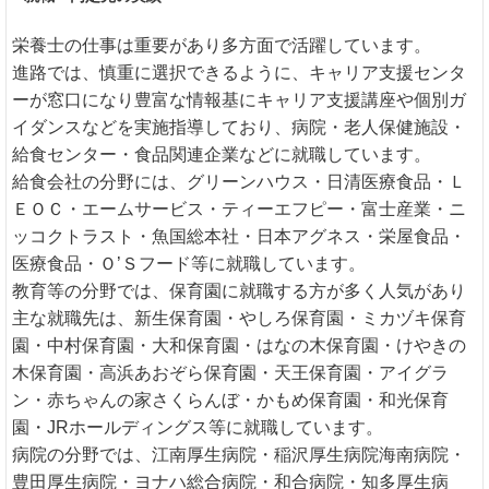
栄養士の仕事は重要があり多方面で活躍しています。
進路では、慎重に選択できるように、キャリア支援センタ
ーが窓口になり豊富な情報基にキャリア支援講座や個別ガ
イダンスなどを実施指導しており、病院・老人保健施設・
給食センター・食品関連企業などに就職しています。
給食会社の分野には、グリーンハウス・日清医療食品・Ｌ
ＥＯＣ・エームサービス・ティーエフピー・富士産業・ニ
ッコクトラスト・魚国総本社・日本アグネス・栄屋食品・
医療食品・Ｏ’Ｓフード等に就職しています。
教育等の分野では、保育園に就職する方が多く人気があり
主な就職先は、新生保育園・やしろ保育園・ミカヅキ保育
園・中村保育園・大和保育園・はなの木保育園・けやきの
木保育園・高浜あおぞら保育園・天王保育園・アイグラ
ン・赤ちゃんの家さくらんぼ・かもめ保育園・和光保育
園・JRホールディングス等に就職しています。
病院の分野では、江南厚生病院・稲沢厚生病院海南病院・
豊田厚生病院・ヨナハ総合病院・和合病院・知多厚生病