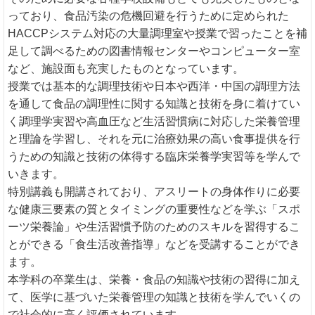
っており、食品汚染の危機回避を行うために定められた
HACCPシステム対応の大量調理室や授業で習ったことを補
足して調べるための図書情報センターやコンピューター室
など、施設面も充実したものとなっています。
授業では基本的な調理技術や日本や西洋・中国の調理方法
を通して食品の調理性に関する知識と技術を身に着けてい
く調理学実習や高血圧など生活習慣病に対応した栄養管理
と理論を学習し、それを元に治療効果の高い食事提供を行
うための知識と技術の体得する臨床栄養学実習等を学んで
いきます。
特別講義も開講されており、アスリートの身体作りに必要
な健康三要素の質とタイミングの重要性などを学ぶ「スポ
ーツ栄養論」や生活習慣予防のためのスキルを習得するこ
とができる「食生活改善指導」などを受講することができ
ます。
本学科の卒業生は、栄養・食品の知識や技術の習得に加え
て、医学に基づいた栄養管理の知識と技術を学んでいくの
で社会的に高く評価されています。