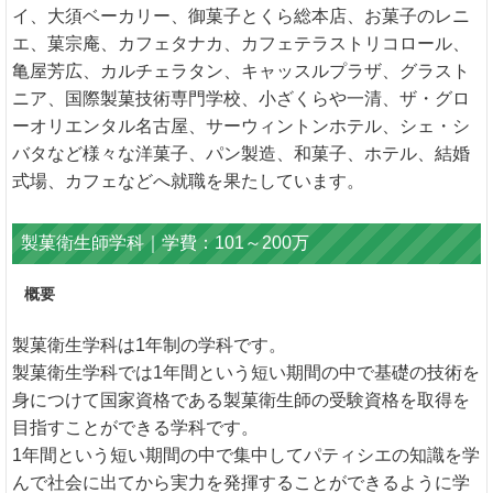
イ、大須ベーカリー、御菓子とくら総本店、お菓子のレニ
エ、菓宗庵、カフェタナカ、カフェテラストリコロール、
亀屋芳広、カルチェラタン、キャッスルプラザ、グラスト
ニア、国際製菓技術専門学校、小ざくらや一清、ザ・グロ
ーオリエンタル名古屋、サーウィントンホテル、シェ・シ
バタなど様々な洋菓子、パン製造、和菓子、ホテル、結婚
式場、カフェなどへ就職を果たしています。
製菓衛生師学科｜学費：101～200万
概要
製菓衛生学科は1年制の学科です。
製菓衛生学科では1年間という短い期間の中で基礎の技術を
身につけて国家資格である製菓衛生師の受験資格を取得を
目指すことができる学科です。
1年間という短い期間の中で集中してパティシエの知識を学
んで社会に出てから実力を発揮することができるように学