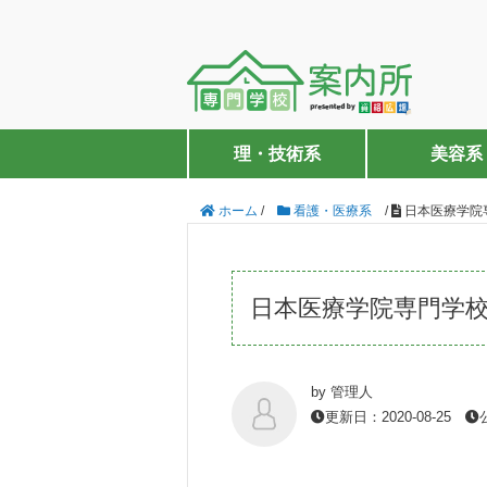
理・技術系
美容系
ホーム
/
看護・医療系
/
日本医療学院
日本医療学院専門学
by 管理人
更新日：2020-08-25