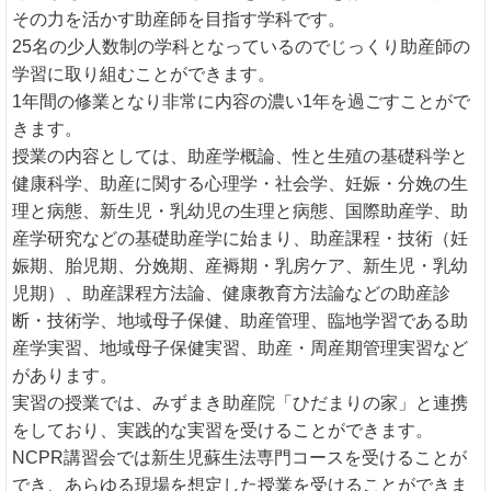
その力を活かす助産師を目指す学科です。
25名の少人数制の学科となっているのでじっくり助産師の
学習に取り組むことができます。
1年間の修業となり非常に内容の濃い1年を過ごすことがで
きます。
授業の内容としては、助産学概論、性と生殖の基礎科学と
健康科学、助産に関する心理学・社会学、妊娠・分娩の生
理と病態、新生児・乳幼児の生理と病態、国際助産学、助
産学研究などの基礎助産学に始まり、助産課程・技術（妊
娠期、胎児期、分娩期、産褥期・乳房ケア、新生児・乳幼
児期）、助産課程方法論、健康教育方法論などの助産診
断・技術学、地域母子保健、助産管理、臨地学習である助
産学実習、地域母子保健実習、助産・周産期管理実習など
があります。
実習の授業では、みずまき助産院「ひだまりの家」と連携
をしており、実践的な実習を受けることができます。
NCPR講習会では新生児蘇生法専門コースを受けることが
でき、あらゆる現場を想定した授業を受けることができま