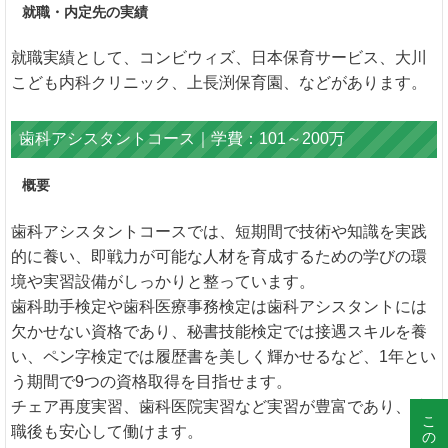
就職・内定先の実績
就職実績として、コンビウィズ、日本保育サービス、大川
こども内科クリニック、上長渕保育園、などがあります。
歯科アシスタントコース｜学費：101～200万
概要
歯科アシスタントコースでは、短期間で技術や知識を実践
的に養い、即戦力が可能な人材を育成するための学びの環
境や実習設備がしっかりと整っています。
歯科助手検定や歯科医療事務検定は歯科アシスタントには
欠かせない資格であり、秘書技能検定では接遇スキルを養
い、ペン字検定では履歴書を美しく輝かせるなど、1年とい
う期間で9つの資格取得を目指せます。
チェア再度実習、歯科医院実習など実習が豊富であり、就
職後も安心して働けます。