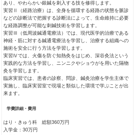
あり、やわらかい銀鍼を刺入する技を修得します。
実習Ⅱ（経路治療）は、全身を循環する経路の状態を脈診
などの診断法で把握する診断法によって、生命維持に必要
な経路調整が可能な刺鍼技術を学習します。
実習Ⅲ（低周波鍼通電療法）では、現代医学的治療である
神経・筋に対する鍼通電療法を学習し、治療する組織への
施術を安全に行う方法を学習します。
実習Ⅳでは、火傷を防ぐ知熱灸をはじめ、深谷灸法という
実践的な方法を学習し、ニンニクやショウがを用いた隔物
灸を学習します。
臨床実習では、患者の診察、問診、鍼灸治療を学生主体で
実施し、臨床実習室で現場と類似した環境で学ぶことが出
来ます。
学費詳細・費用
はり・きゅう科 総額360万円
入学金：30万円