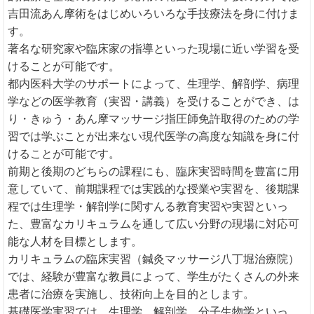
吉田流あん摩術をはじめいろいろな手技療法を身に付けま
す。
著名な研究家や臨床家の指導といった現場に近い学習を受
けることが可能です。
都内医科大学のサポートによって、生理学、解剖学、病理
学などの医学教育（実習・講義）を受けることができ、は
り・きゅう・あん摩マッサージ指圧師免許取得のための学
習では学ぶことが出来ない現代医学の高度な知識を身に付
けることが可能です。
前期と後期のどちらの課程にも、臨床実習時間を豊富に用
意していて、前期課程では実践的な授業や実習を、後期課
程では生理学・解剖学に関すんる教育実習や実習といっ
た、豊富なカリキュラムを通して広い分野の現場に対応可
能な人材を目標とします。
カリキュラムの臨床実習（鍼灸マッサージ八丁堀治療院）
では、経験が豊富な教員によって、学生がたくさんの外来
患者に治療を実施し、技術向上を目的とします。
基礎医学実習では、生理学、解剖学、分子生物学といっ