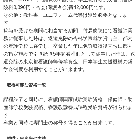
険料3,390円・杏会(保護者会)費42,000円です。）
その他：教科書、ユニフォーム代等は別途必要となりま
す。
貸与を受けた期間に相当する期間、付属病院にて看護師業
務に従事した時は、返還免除の杏林学園就学貸与金、都内
の看護学校に在学し、卒業した年に免許取得後直ちに都内
の指定施設で引き続き5年間看護師として従事した時は、返
還免除の東京都看護師等修学資金、日本学生支援機構の奨
学金制度を利用することが出来ます。
取得可能な資格一覧
課程終了と同時に、看護師国家試験受験資格、保健師・助
産師学校受験資格、養護教諭養成課程受験資格が得られま
す。
卒業と同時に専門士の称号を得ることが出来ます。
就職・内定先の実績