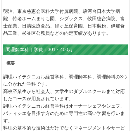
明治、東京慈恵会医科大学付属病院、駿河台日本大学病
院、特老ホームまりも園、シダックス、牧田総合病院、富
士産業、日清医療食品、緑ヶ丘保育園、日本製粉、伊那食
品工業、杉並区公務員などの内定実績があります。
調理師本科｜学費：301～400万
概要
調理ハイテクニカル経営学科、調理師本科、調理師科の3つ
に分かれた学科です。
高校卒業生から社会人、大学生のダブルスクールまで対応
したコースが用意されています。
調理ハイテクニカル経営学科はオーナーシェフやシェフ、
パティシエを目指す方のために専門性の高い学習を行いま
す。
料理の基本的な技術はだけでなくマネージメントやサービ